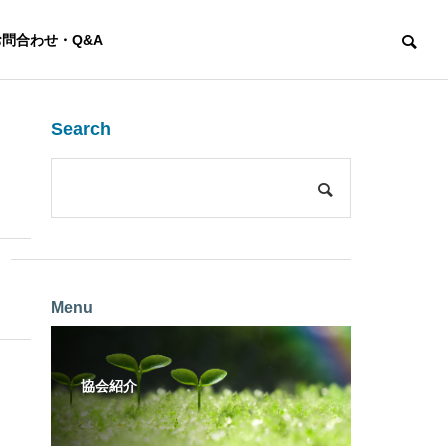
お問合わせ・Q&A
Search
同
Menu
力
工法・活
協会紹介
ホ
港湾用景
用事例紹
観資材
介