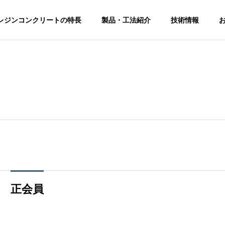
レジンコンクリートの特長
製品・工法紹介
技術情報
電線共
溝特殊
部 通
正会員
下水道用
信・電
マンホー
上水道用
用マン
ル
ボックス
ール