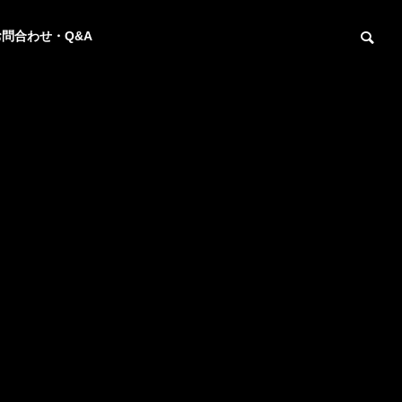
お問合わせ・Q&A
同
力
工法・活
ホ
港湾用景
用事例紹
観資材
介