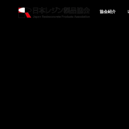
協会紹介
製品・工法紹介
Products and
Method
下水道用
レジンコ
ンクリー
ト管