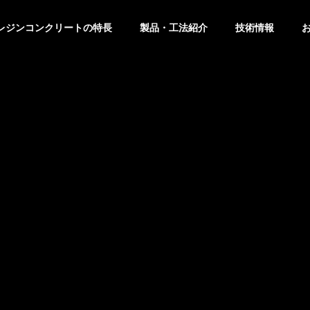
レジンコンクリートの特長
製品・工法紹介
技術情報
電線共
溝特殊
部 通
下水道用
信・電
マンホー
上水道用
用マン
ル
ボックス
ール